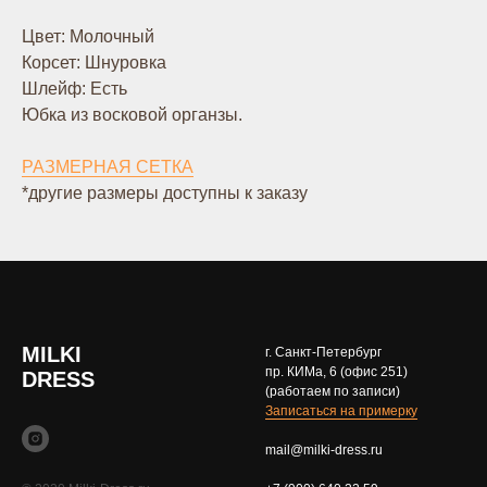
Цвет: Молочный
Корсет: Шнуровка
Шлейф: Есть
Юбка из восковой органзы.
РАЗМЕРНАЯ СЕТКА
*другие размеры доступны к заказу
MILKI
г. Санкт-Петербург
пр. КИМа, 6 (офис 251)
DRESS
(работаем по записи)
Записаться на примерку
mail@milki-dress.ru