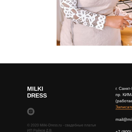
MILKI
г. Санкт
DRESS
пр. КИМ
(работа
Записат
mail@mil
© 2020 Milki-Dress.ru - свадебные платья
ИП Райков Д.В.
+7 (900)