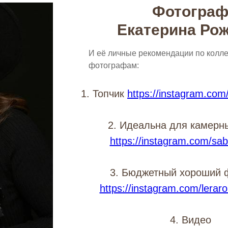
Фотогра
Екатерина Ро
И её личные рекомендации по колле
фотографам:
1. Топчик
https://instagram.com
2. Идеальна для камерн
https://instagram.com/sab
3. Бюджетный хороший 
https://instagram.com/lera
4. Видео