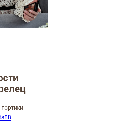
ости
релец
 тортики
ets88