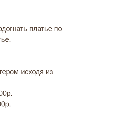
одогнать платье по
тье.
тером исходя из
00р.
00р.