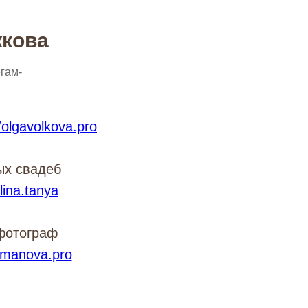
ф
жкова
гам-
/olgavolkova.pro
ых свадеб
lina.tanya
фотограф
romanova.pro