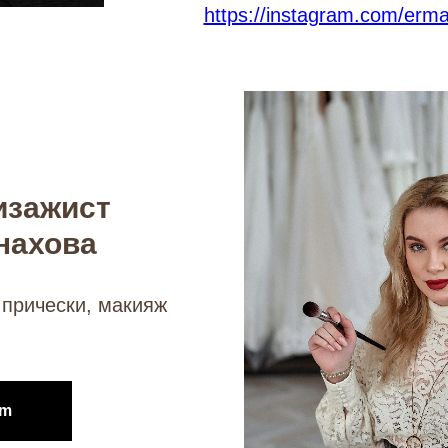
https://instagram.com/erm
изажист
нахова
 прически, макияж
am