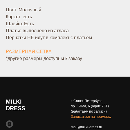
Цвет: Молочный
Корсет: есть
Шлейф: Есть
Платье выполнено из атласа
Перчатки НЕ идут в комплект с платьем
РАЗМЕРНАЯ СЕТКА
*другие размеры доступны к заказу
MILKI
г. Санкт-Петербург
пр. КИМа, 6 (офис 251)
DRESS
(работаем по записи)
Записаться на примерку
mail@milki-dress.ru