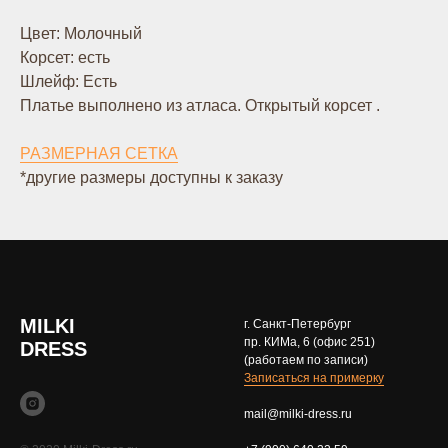
Цвет: Молочный
Корсет: есть
Шлейф: Есть
Платье выполнено из атласа. Открытый корсет .
РАЗМЕРНАЯ СЕТКА
*другие размеры доступны к заказу
MILKI
г. Санкт-Петербург
пр. КИМа, 6 (офис 251)
DRESS
(работаем по записи)
Записаться на примерку
mail@milki-dress.ru