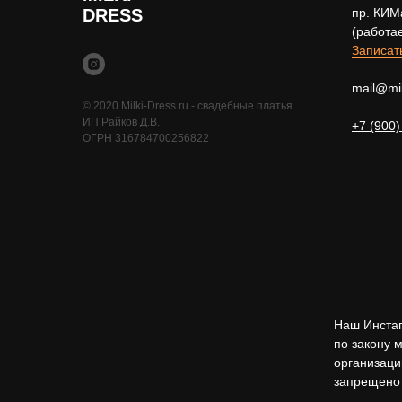
DRESS
пр. КИМ
(работа
Записат
mail@mil
© 2020 Milki-Dress.ru - свадебные платья
ИП Райков Д.В.
+7 (900)
ОГРН 316784700256822
Наш Инста
по закону 
организаци
запрещено 