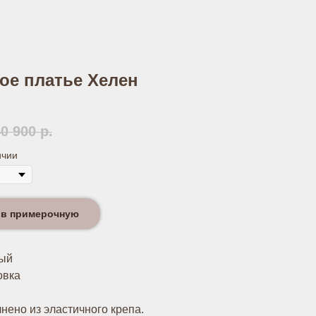
ое платье Хелен
40 900
р.
ичии
 в примерочную
ный
овка
нено из эластичного крепа.