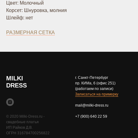
Цвет: Молочный
Корсет: Шнуровка, молния
Шлейф: нет
РАЗМЕРНАЯ СЕТКА
MILKI
г. Санкт-Петербург
пр. КИМа, 6 (офис 251)
DRESS
(работаем по записи)
Записаться на примерку
mail@milki-dress.ru
© 2020 Milki-Dress.ru -
+7 (900) 640 22 59
свадебные платья
ИП Райков Д.В.
ОГРН 316784700256822