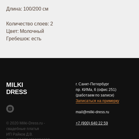
Длина: 100/200 см
Количество слоев: 2
Цвет: Молочный
Гребешок: есть
MILKI
г. Санкт-Петербург
пр. КИМа, 6 (офис 251)
DRESS
(работаем по записи)
Записаться на примерку
mail@milki-dress.ru
© 2020 Milki-Dress.ru -
+7 (900) 640 22 59
свадебные платья
ИП Райков Д.В.